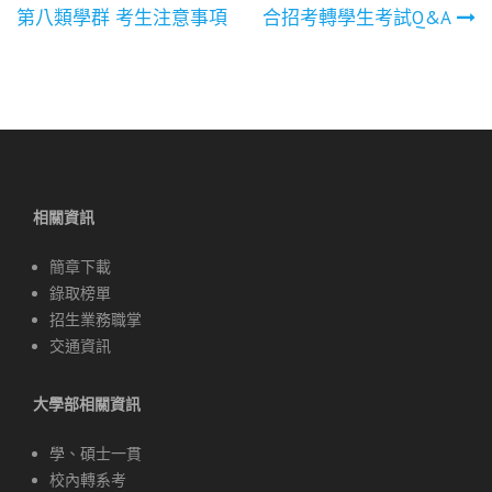
文
第八類學群 考生注意事項
合招考轉學生考試Q&A
章
導
覽
相關資訊
簡章下載
錄取榜單
招生業務職掌
交通資訊
大學部相關資訊
學、碩士一貫
校內轉系考