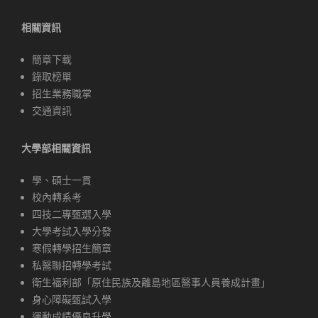
相關資訊
簡章下載
錄取榜單
招生業務職掌
交通資訊
大學部相關資訊
學、碩士一貫
校內轉系考
四技二專甄選入學
大學考試入學分發
寒假轉學招生簡章
私醫聯招轉學考試
衛生福利部「原住民族及離島地區醫事人員養成計畫」
身心障礙甄試入學
運動成績優良升學