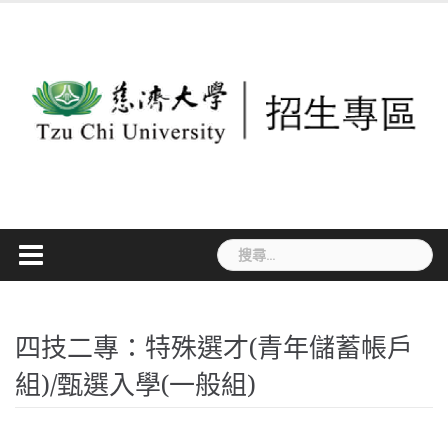
Skip
to
content
搜
尋
關
鍵
四技二專：特殊選才(青年儲蓄帳戶
字:
組)/甄選入學(一般組)