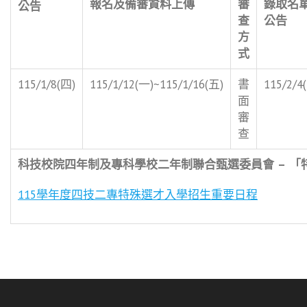
報名及備審資料上傳
審
錄取名
公告
查
公告
方
式
115/1/8(四)
115/1/12(一)~115/1/16(五)
書
115/2/4
面
審
查
科技校院四年制及專科學校二年制聯合甄選委員會
–
「
115
學年度四技二專特殊選才入學招生重要日程