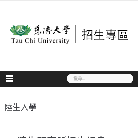
Skip
to
content
搜
尋
關
鍵
陸生入學
字: