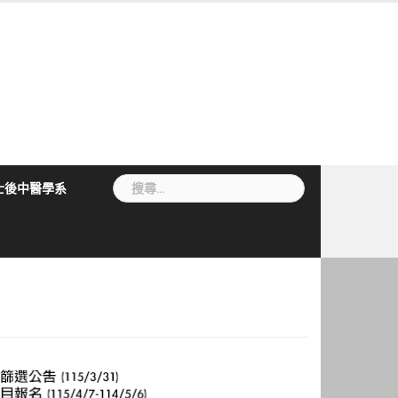
搜
士後中醫學系
尋
關
鍵
字: