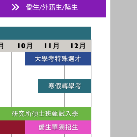
僑生/外籍生/陸生