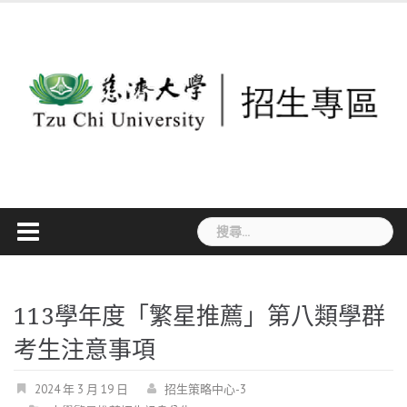
Skip
to
content
搜
尋
關
鍵
113學年度「繁星推薦」第八類學群
字:
考生注意事項
2024 年 3 月 19 日
招生策略中心-3