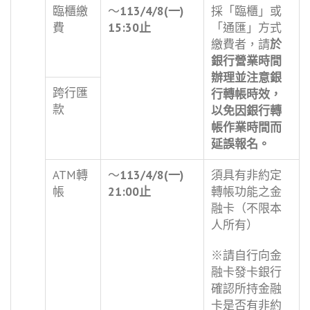
臨櫃繳
～
113/4/8(一)
採「臨櫃」或
費
15:30
止
「通匯」方式
繳費者，請
於
銀行營業時間
辦理並注意銀
跨行匯
行轉帳時效，
款
以免因銀行轉
帳作業時間而
延誤報名。
ATM轉
～
113/4/8(一)
須具有非約定
帳
21:00
止
轉帳功能之金
融卡（不限本
人所有）
※請自行向金
融卡發卡銀行
確認所持金融
卡是否有非約