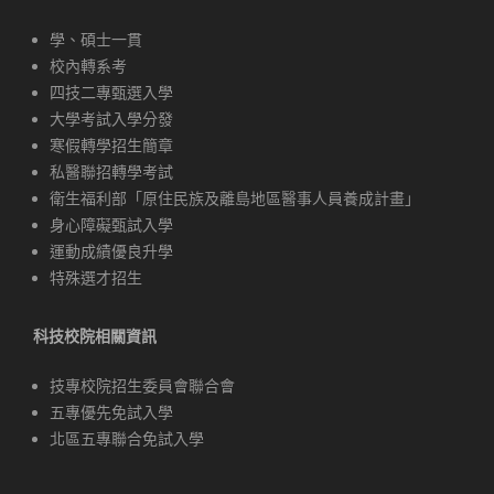
學、碩士一貫
校內轉系考
四技二專甄選入學
大學考試入學分發
寒假轉學招生簡章
私醫聯招轉學考試
衛生福利部「原住民族及離島地區醫事人員養成計畫」
身心障礙甄試入學
運動成績優良升學
特殊選才招生
科技校院相關資訊
技專校院招生委員會聯合會
五專優先免試入學
北區五專聯合免試入學