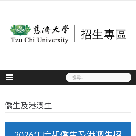
Skip
to
content
搜
尋
關
鍵
僑生及港澳生
字:
2026年度起僑生及港澳生招