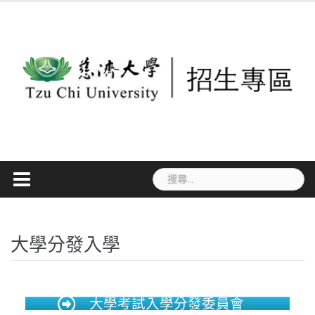
Skip
to
content
搜
尋
關
鍵
大學分發入學
字:
大學考試入學分發委員會