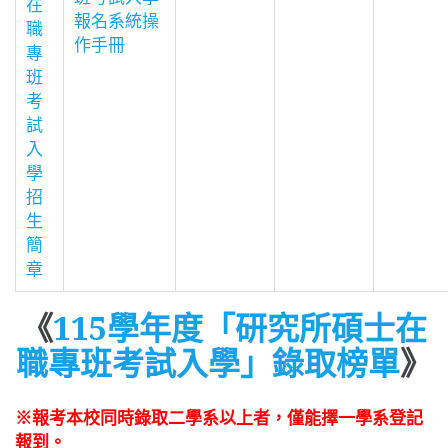
在
報名系統操
職
作手冊
專
班
考
試
入
學
招
生
簡
章
《
115學年度「研究所碩士在
職專班考試入學」錄取榜單
》
※
報考本校同時錄取二學系以上者，僅能擇一學系登記
報到。