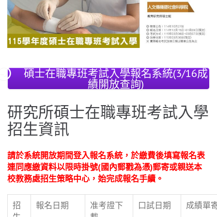
碩士在職專班考試入學報名系統(3/16成
績開放查詢)
研究所碩士在職專班考試入學
招生資訊
請於系統開放期間登入報名系統，於繳費後填寫報名表
連同應繳資料以限時掛號
(
國內郵戳為憑
)
郵寄或親送本
校教務處招生策略中心，始完成報名手續。
招
報名日期
准考證下
口試日期
成績單
生
載