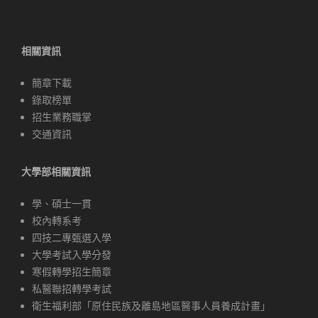
相關資訊
簡章下載
錄取榜單
招生業務職掌
交通資訊
大學部相關資訊
學、碩士一貫
校內轉系考
四技二專甄選入學
大學考試入學分發
寒假轉學招生簡章
私醫聯招轉學考試
衛生福利部「原住民族及離島地區醫事人員養成計畫」