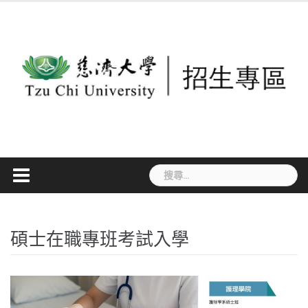
Skip
to
content
搜
尋
關
鍵
碩士在職專班考試入學
字: