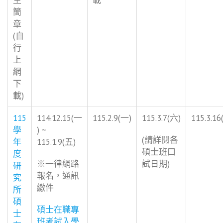
簡
章
(自
行
上
網
下
載)
115
114.12.15(一
115.2.9(一)
115.3.7(六)
115.3.16
學
) ~
(請詳閱各
年
115.1.9(五)
碩士班口
度
※一律網路
試日期)
研
報名，通訊
究
繳件
所
碩
碩士在職專
士
班考試入學