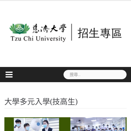
Skip
to
content
搜
尋
關
鍵
大學多元入學(技高生)
字: