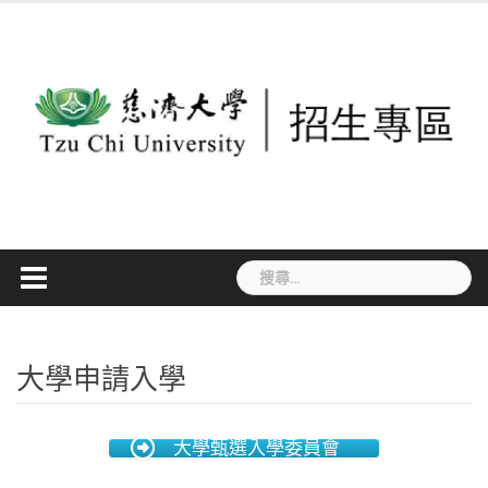
Skip
to
content
搜
尋
關
鍵
大學申請入學
字:
大學甄選入學委員會