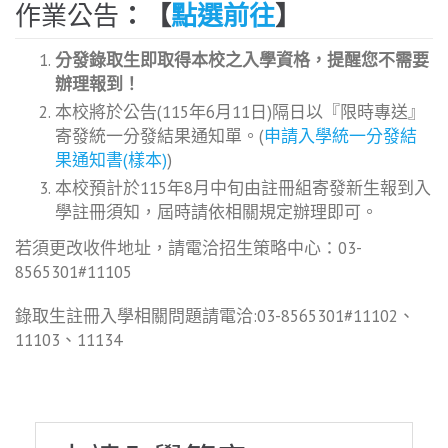
作業公告
：【
點選前往
】
分發錄取生即取得本校之入學資格，提醒您不需要
辦理報到！
本校將於公告(115年6月11日)隔日以『限時專送』
寄發統一分發結果通知單。(
申請入學統一分發結
果通知書(樣本)
)
本校預計於115年8月中旬由註冊組寄發新生報到入
學註冊須知，屆時請依相關規定辦理即可。
若須更改收件地址，請電洽招生策略中心：03-
8565301#11105
錄取生註冊入學相關問題請電洽:03-8565301#11102、
11103、11134