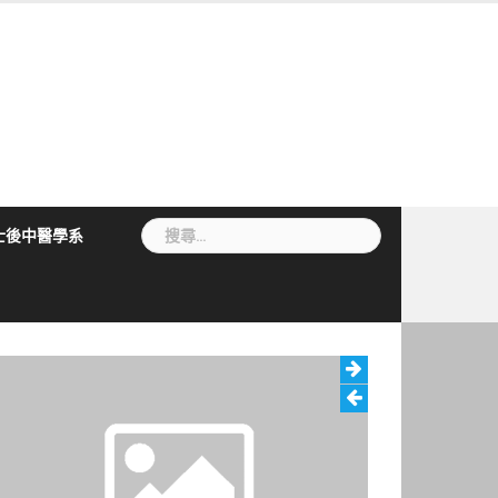
搜
士後中醫學系
尋
關
鍵
字: