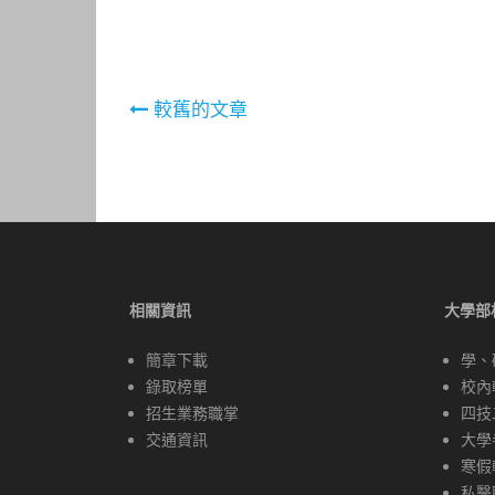
文
較舊的文章
章
導
覽
相關資訊
大學部
簡章下載
學、
錄取榜單
校內
招生業務職掌
四技
交通資訊
大學
寒假
私醫