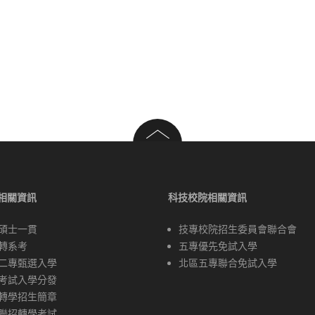
相關資訊
科技校院相關資訊
碩士一貫
技專校院招生委員會聯合會
轉系考
五專優先免試入學
二專甄選入學
北區五專聯合免試入學
考試入學分發
轉學招生簡章
聯招轉學考試