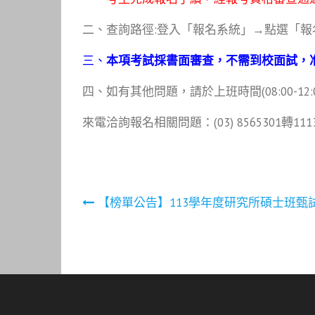
二、查詢路徑:登入「報名系統」→點選「
三、
本項考試採書面審查，不需到校面試，
四、如有其他問題，請於上班時間(08:00-12:00；1
來電洽詢報名相關問題：(03) 8565301轉1113
文
【榜單公告】113學年度研究所碩士班甄
章
導
覽