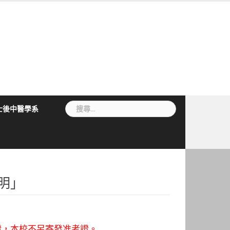
搜
士後中醫學系
尋
關
鍵
字:
明」
考證，本校不另寄發准考證。