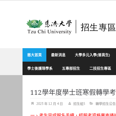
Skip
to
content
慈大首頁
最新消息
大學多元入學(普高生)
學士後護理學系
五專部招生
二技招生專區
112學年度學士班寒假轉學
2023 年 12 月 4 日
招生組5
轉學招生公告
一、考生完成報名手續，經報考資格審查通過者