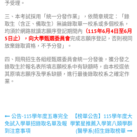
予受理。
三、本考試採用「統一分發作業」，依簡章規定：「錄
取生（含正、備取生）無論錄取單一校系或多個校系，
均須於網路就讀志願序登記期間內
（115年6月4日至6月
5日止），向大學甄選委員會
完成志願序登記，否則視同
放棄錄取資格，不予分發」。
四、翔飛招生各組經甄選委員會統一分發後，獲分發之
錄取生於報名表所填志願校系中有缺額時，由本校逕依
其原填志願序及學系缺額，進行最後錄取校系之確定作
業。
文
公告-115學年度五專完全
【榜單公告】115學年度大
免試入學單招錄取名單及報
學繁星推薦入學第八類學群
章
到注意事項
(醫學系)招生錄取榜單