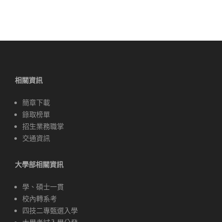
導
覽
相關資訊
簡章下載
錄取榜單
招生業務職掌
交通資訊
大學部相關資訊
學、碩士一貫
校內轉系考
四技二專甄選入學