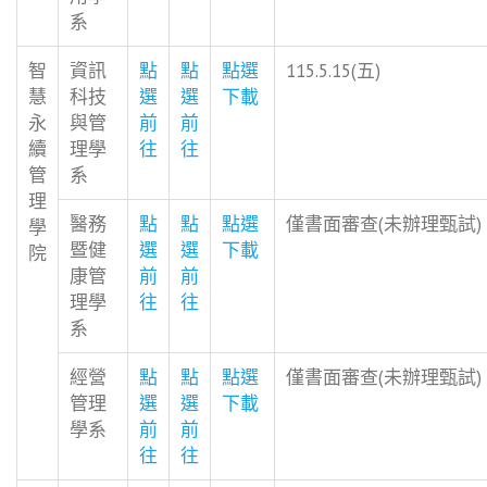
系
智
資訊
點
點
點選
115.5.15(五)
慧
科技
選
選
下載
永
與管
前
前
續
理學
往
往
管
系
理
醫務
點
點
點選
僅書面審查(未辦理甄試)
學
暨健
選
選
下載
院
康管
前
前
理學
往
往
系
經營
點
點
點選
僅書面審查(未辦理甄試)
管理
選
選
下載
學系
前
前
往
往