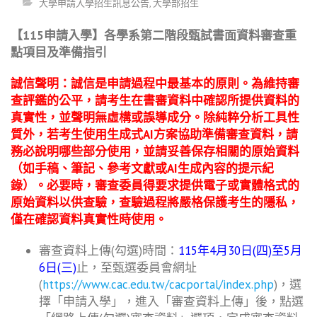
大學申請入學招生訊息公告
,
大學部招生
【115申請入學】各學系第二階段甄試書面資料審查重
點項目及準備指引
誠信聲明：誠信是申請過程中最基本的原則。為維持審
查評鑑的公平，請考生在書審資料中確認所提供資料的
真實性，並聲明無虛構或誤導成分。除純粹分析工具性
質外，若考生使用生成式AI方案協助準備審查資料，請
務必說明哪些部分使用，並請妥善保存相關的原始資料
（如手稿、筆記、參考文獻或AI生成內容的提示紀
錄）。必要時，審查委員得要求提供電子或實體格式的
原始資料以供查驗，查驗過程將嚴格保護考生的隱私，
僅在確認資料真實性時使用。
審查資料上傳(勾選)時間：
115年4月30日(四)至5月
6日(三)
止，至甄選委員會網址
(
https://www.cac.edu.tw/cacportal/index.php
)，選
擇「申請入學」，進入「審查資料上傳」後，點選