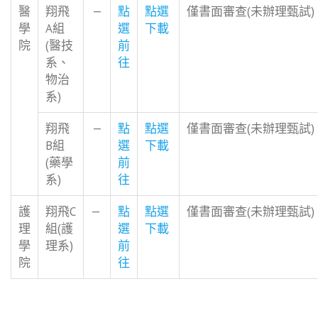
醫
翔飛
—
點
點選
僅書面審查(未辦理甄試)
學
A組
選
下載
院
(醫技
前
系、
往
物治
系)
翔飛
—
點
點選
僅書面審查(未辦理甄試)
B組
選
下載
(藥學
前
系)
往
護
翔飛C
—
點
點選
僅書面審查(未辦理甄試)
理
組(護
選
下載
學
理系)
前
院
往