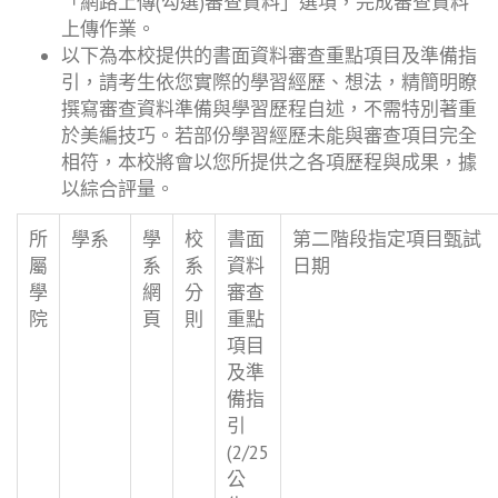
「網路上傳(勾選)審查資料」選項，完成審查資料
上傳作業。
以下為本校提供的書面資料審查重點項目及準備指
引，請考生依您實際的學習經歷、想法，精簡明瞭
撰寫審查資料準備與學習歷程自述，不需特別著重
於美編技巧。若部份學習經歷未能與審查項目完全
相符，本校將會以您所提供之各項歷程與成果，據
以綜合評量。
所
學系
學
校
書面
第二階段指定項目甄試
屬
系
系
資料
日期
學
網
分
審查
院
頁
則
重點
項目
及準
備指
引
(2/25
公