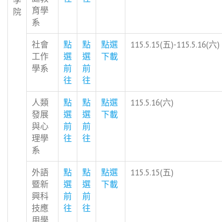
學
育學
院
系
社會
點
點
點選
115.5.15(五)-115.5.16(六)
工作
選
選
下載
學系
前
前
往
往
人類
點
點
點選
115.5.16(六)
發展
選
選
下載
與心
前
前
理學
往
往
系
外語
點
點
點選
115.5.15(五)
暨新
選
選
下載
興科
前
前
技應
往
往
用學