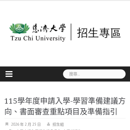
Skip
to
content
搜
尋
關
鍵
115學年度申請入學-學習準備建議方
字:
向、書面審查重點項目及準備指引
2026 年 2 月 25 日
招生組