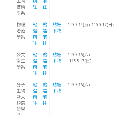
生物
前
前
技術
往
往
學系
物理
點
點
點選
115.5.15(五)-115.5.17(日)
治療
選
選
下載
學系
前
前
往
往
公共
點
點
點選
115.5.16(六)
衛生
選
選
下載
-115.5.17(日)
學系
前
前
往
往
分子
點
點
點選
115.5.16(六)
生物
選
選
下載
暨人
前
前
類遺
往
往
傳學