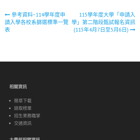
文
參考資料~114學年度申
115學年度大學「申請入
請入學各校系篩選標準一覽
學」第二階段甄試報名資訊
章
表
(115年4月7日至5月6日)
導
覽
相關資訊
簡章下載
錄取榜單
招生業務職掌
交通資訊
大學部相關資訊