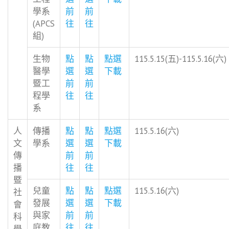
學系
前
前
(APCS
往
往
組)
生物
點
點
點選
115.5.15(五)-115.5.16(六)
醫學
選
選
下載
暨工
前
前
程學
往
往
系
人
傳播
點
點
點選
115.5.16(六)
文
學系
選
選
下載
傳
前
前
播
往
往
暨
兒童
點
點
點選
115.5.16(六)
社
發展
選
選
下載
會
與家
前
前
科
庭教
往
往