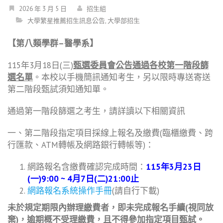
2026 年 3 月 5 日
招生組
大學繁星推薦招生訊息公告
,
大學部招生
【第八類學群
–
醫學系】
115年3月18日(三)
甄選委員會公告通過各校第一階段篩
選名單
。本校以手機簡訊通知考生，另以限時專送寄送
第二階段甄試須知通知單。
通過第一階段篩選之考生，請詳讀以下相關資訊
一、第二階段指定項目採線上報名及繳費(臨櫃繳費、跨
行匯款、ATM轉帳及網路銀行轉帳等)：
網路報名含繳費確認完成時間：
115年3月23日
(一)9:00 ~ 4月7日(二)21:00止
網路報名系統操作手冊
(請自行下載)
未於規定期限內辦理繳費者，即未完成報名手續(視同放
棄)，逾期概不受理繳費，且不得參加指定項目甄試。