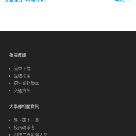
章
導
覽
相關資訊
簡章下載
錄取榜單
招生業務職掌
交通資訊
大學部相關資訊
學、碩士一貫
校內轉系考
四技二專甄選入學