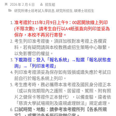
2026 年 2 月 6 日
招生組
研究所博士班考試入學訊息
,
研究所招生
,
碩博士班招生
准考證於115年2月9日上午9：00起開放線上列印
(不限次數)，請考生自行以A4紙張直向列印並妥為
保存，本校不再另行寄發。
考生列印准考證後，須詳加核對准考證上各欄資
料，若有疑問請與本校教務處招生策略中心聯繫，
以免影響您的權益。
下載路徑：登入「報名系統」→點選「報名狀態查
詢」→「列印准考證」
列印准考證須妥為保存如有毁損或遺失應於考試日
前自行於報名系統上列印。
考生應考時，務必攜帶本准考證及國民身分證正本
（或以有效期限內之護照、居留證、駕照、附有照
片之健保卡等證件正本替代），以備查驗，違者依
「慈濟大學試場規則及違規處理辦法」規定處理。
口試時間、地點：請參考准考證所列【各系所規
定】，或電洽各系所行政辦公室。