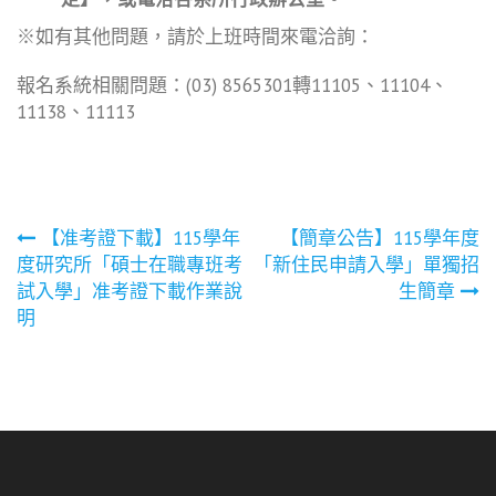
※如有其他問題，請於上班時間來電洽詢：
報名系統相關問題：(03) 8565301轉11105、11104、
11138、11113
文
【准考證下載】115學年
【簡章公告】115學年度
度研究所「碩士在職專班考
「新住民申請入學」單獨招
章
試入學」准考證下載作業說
生簡章
明
導
覽