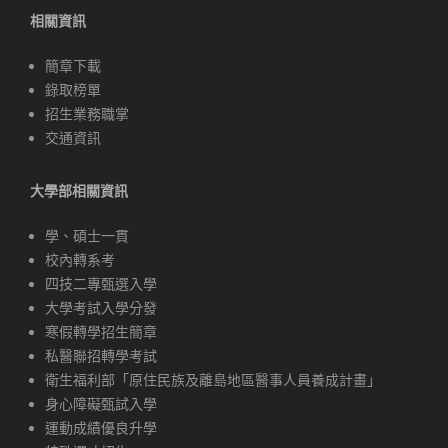
相關資訊
簡章下載
錄取榜單
招生業務職掌
交通資訊
大學部相關資訊
學、碩士一貫
校內轉系考
四技二專甄選入學
大學考試入學分發
寒假轉學招生簡章
私醫聯招轉學考試
衛生福利部「原住民族及離島地區醫事人員養成計畫」
身心障礙甄試入學
運動成績優良升學