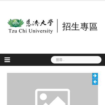
Skip
to
content
搜
尋
關
鍵
字: