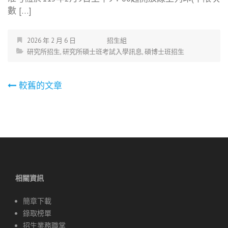
數 […]
2026 年 2 月 6 日
招生組
研究所招生
,
研究所碩士班考試入學訊息
,
碩博士班招生
文
較舊的文章
章
導
覽
相關資訊
簡章下載
錄取榜單
招生業務職掌