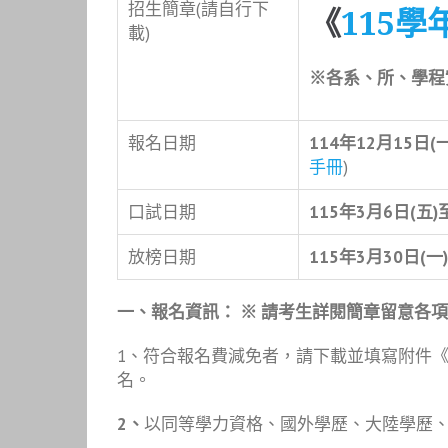
招生簡章(請自行下
《
115
載)
※
各系、所、學程
報名日期
114
年
12
月
15
日
(
手冊
)
口試日期
115年3月6日(五)
放榜日期
115
年
3
月
30
日
(
一
)
一、報名資訊：
※
請考生詳閱簡章留意各項
1、符合報名費減免者，請下載並填寫附件
名。
2
、
以同等學力資格、國外學歷、大陸學歷