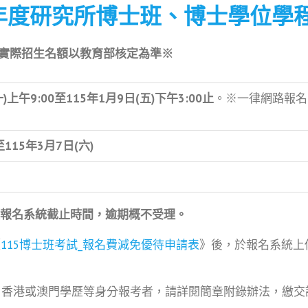
學年度研究所博士班、博士學位學
實際招生名額以教育部核定為準
※
一
)
上午
9:00
至
115
年
1
月9
日
(
五
)
下午
3:00
止
。※一律網路報名
至115
年
3
月
7
日
(六)
報名系統截止時間，逾期概不受理。
《
115博士班考試_報名費減免優待申請表
》後，於報名系統上
、香港或澳門學歷等身分報考者，請詳閱簡章附錄辦法，繳交