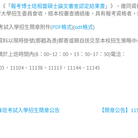
件《「
報考博士班相當碩士論文審查認定結果書
」》，連同資
濟大學招生委員會收，經本校審查通過後，具有報考資格者，
考試入學招生簡章附件(
PDF格式
)(
odt格式
)
資料以限時掛號(郵戳為憑)郵寄或親自送交至本校招生策略
時間內(8：00~12：00，13：30~17：30)電洽：
、11104、11138、11113、11144、11145
專班考試入學招生簡章公告
【簡章公告】1