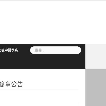
搜
士後中醫學系
尋
關
鍵
字:
簡章公告