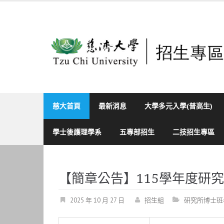
Skip
to
content
慈大首頁
最新消息
大學多元入學(普高生)
學士後護理學系
五專部招生
二技招生專區
【簡章公告】115學年度研
2025 年 10 月 27 日
招生組
研究所博士班