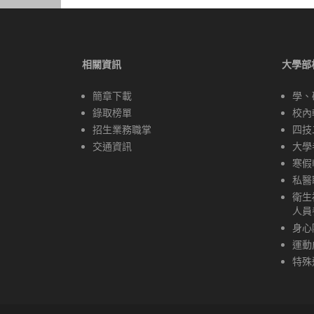
導
覽
相關資訊
大學部
簡章下載
學、
錄取榜單
校內
招生業務職掌
四技
交通資訊
大學
寒假
私醫
衛生
人員
身心
運動
特殊