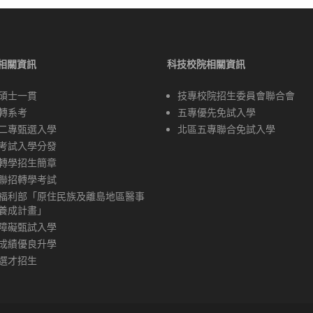
相關資訊
科技校院相關資訊
碩士一貫
技專校院招生委員會聯合會
轉系考
五專優先免試入學
二專甄選入學
北區五專聯合免試入學
考試入學分發
轉學招生簡章
聯招轉學考試
福利部「原住民族及離島地區醫事
養成計畫」
障礙甄試入學
成績優良升學
選才招生