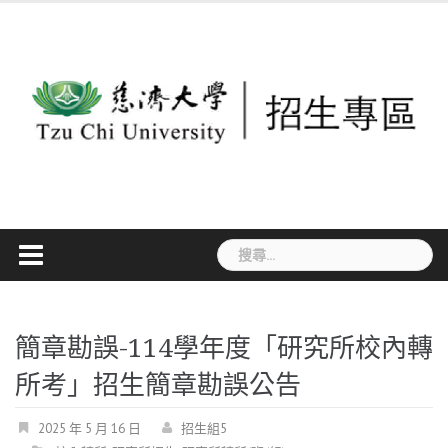
Skip
to
content
搜
尋
關
鍵
簡章勘誤-114學年度「研究所校內轉
字:
所考」招生簡章勘誤公告
2025 年 5 月 16 日
招生組5