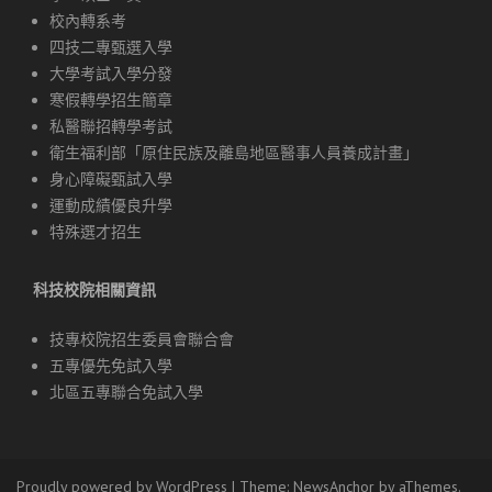
校內轉系考
四技二專甄選入學
大學考試入學分發
寒假轉學招生簡章
私醫聯招轉學考試
衛生福利部「原住民族及離島地區醫事人員養成計畫」
身心障礙甄試入學
運動成績優良升學
特殊選才招生
科技校院相關資訊
技專校院招生委員會聯合會
五專優先免試入學
北區五專聯合免試入學
Proudly powered by WordPress
|
Theme:
NewsAnchor
by aThemes.