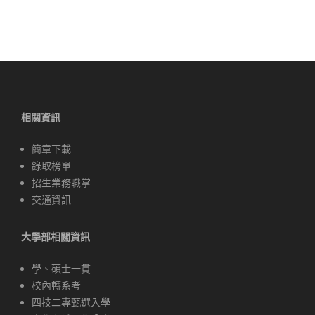
導
覽
相關資訊
簡章下載
錄取榜單
招生業務職掌
交通資訊
大學部相關資訊
學、碩士一貫
校內轉系考
四技二專甄選入學