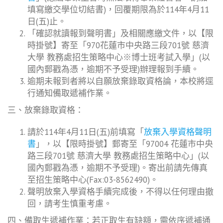
填寫繳交學位切結書)，回覆期限為於114年4月11
日(五)止。
「確認就讀報到聲明書」及相關應繳文件，以【限
時掛號】寄至「970花蓮市中央路三段701號 慈濟
大學 教務處招生策略中心※博士班考試入學」(以
國內郵戳為憑，逾期不予受理)辦理報到手續。
逾期未報到者將以自願放棄錄取資格論，本校將逕
行通知備取遞補作業。
三、放棄錄取資格：
請於114年4月11日(五)前填寫「
放棄入學資格聲明
書
」，以【限時掛號】郵寄至「97004 花蓮市中央
路三段701號 慈濟大學 教務處招生策略中心」(以
國內郵戳為憑，逾期不予受理)。寄出前請先傳真
至招生策略中心(Fax:03-8562490)。
聲明放棄入學資格手續完成後，不得以任何理由撤
回，請考生慎重考慮。
四、備取生遞補作業：若正取生有缺額，需依序遞補通