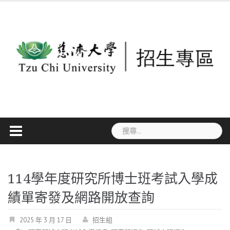
Skip
to
content
搜
尋
關
鍵
114學年度研究所博士班考試入學成
字:
績單寄發及網路開放查詢
2025 年 3 月 17 日
招生組