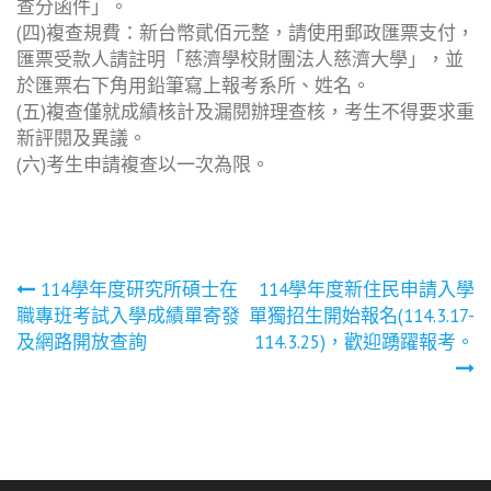
查分函件」。
(四)複查規費：新台幣貮佰元整，請使用郵政匯票支付，
匯票受款人請註明「慈濟學校財團法人慈濟大學」，並
於匯票右下角用鉛筆寫上報考系所、姓名。
(五)複查僅就成績核計及漏閱辦理查核，考生不得要求重
新評閱及異議。
(六)考生申請複查以一次為限。
文
114學年度研究所碩士在
114學年度新住民申請入學
職專班考試入學成績單寄發
單獨招生開始報名(114.3.17-
章
及網路開放查詢
114.3.25)，歡迎踴躍報考。
導
覽