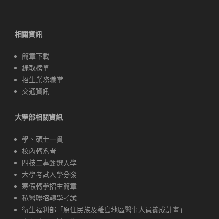
相關資訊
簡章下載
錄取榜單
招生業務職掌
交通資訊
大學部相關資訊
學、碩士一貫
校內轉系考
四技二專甄選入學
大學考試入學分發
寒假轉學招生簡章
私醫聯招轉學考試
衛生福利部「原住民族及離島地區醫事人員養成計畫」