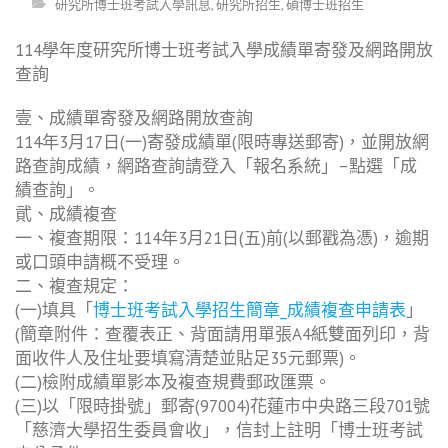
研究所博士班考試入學訊息
,
研究所招生
,
碩博士班招生
114學年度研究所博士班考試入學成績單寄發及網路開放
查詢
壹、成績單寄發及網路開放查詢
114年3月17日(一)寄發成績單(限時專送郵寄)，並開放網
路查詢成績，網路查詢請登入「報名系統」–點選「成
績查詢」。
貮、成績複查
一、複查期限：114年3月21日(五)前(以郵戳為憑)，逾期
或口頭申請概不受理。
二、複查規定：
(一)填具「
博士班考試入學招生簡章_成績複查申請表
」
(簡章附件：查覆表正、背面請用單張A4紙雙面列印，背
面收件人及住址要填寫清楚並貼足35元郵票)。
(二)檢附成績單影本及複查規費郵政匯票。
(三)以「限時掛號」郵寄(97004)花蓮市中央路三段701號
「慈濟大學招生委員會收」，信封上註明「博士班考試