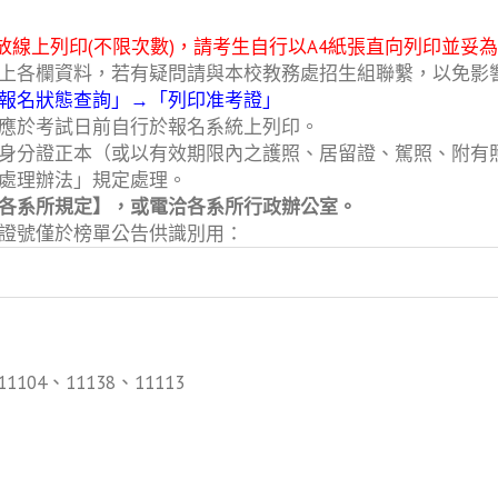
起開放線上列印(不限次數)，請考生自行以A4紙張直向列印並
上各欄資料，若有疑問請與本校教務處招生組聯繫，以免影
報名狀態查詢」→「列印准考證」
應於考試日前自行於報名系統上列印。
身分證正本（或以有效期限內之護照、居留證、駕照、附有
處理辦法」規定處理。
各系所規定】，或電洽各系所行政辦公室。
證號僅於榜單公告供識別用：
1104、11138、11113