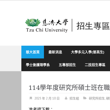
Skip
to
content
慈大首頁
最新消息
大學多元入學(普高生)
學士後護理學系
五專部招生
二技招生專區
114學年度研究所碩士班在
2025 年 2 月 10 日
招生組
研究所招生
,
碩
准考證下載：