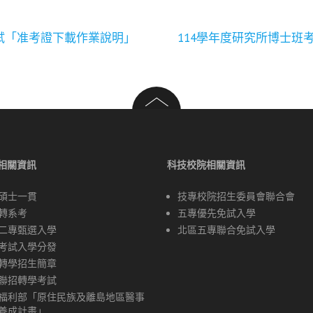
試「准考證下載作業說明」
114學年度研究所博士
相關資訊
科技校院相關資訊
碩士一貫
技專校院招生委員會聯合會
轉系考
五專優先免試入學
二專甄選入學
北區五專聯合免試入學
考試入學分發
轉學招生簡章
聯招轉學考試
福利部「原住民族及離島地區醫事
養成計畫」