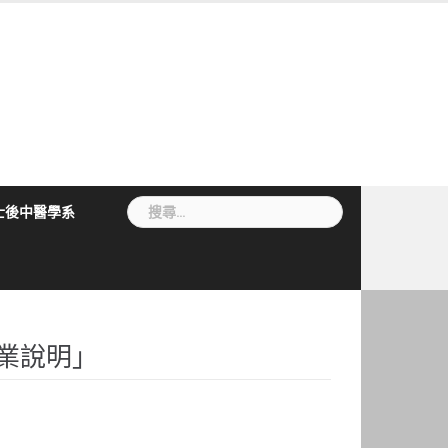
搜
士後中醫學系
尋
關
鍵
字:
業說明」