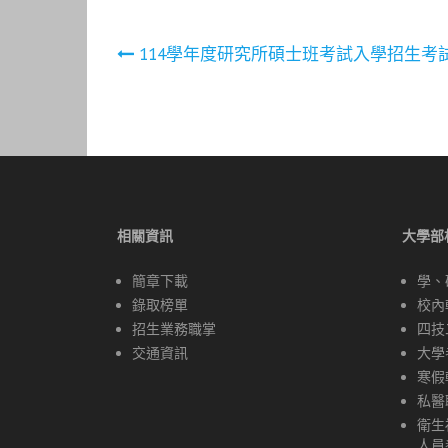
文
114學年度研究所碩士班考試入學招生考
章
導
覽
相關資訊
大學部
簡章下載
學、
錄取榜單
校內
招生業務職掌
四技
交通資訊
大學
寒假
私醫
衛生
人員