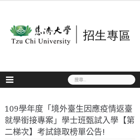
Skip
to
content
搜
尋
關
鍵
109學年度「境外臺生因應疫情返臺
字:
就學銜接專案」學士班甄試入學【第
二梯次】考試錄取榜單公告!