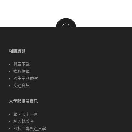
導
覽
相關資訊
簡章下載
錄取榜單
招生業務職掌
交通資訊
大學部相關資訊
學、碩士一貫
校內轉系考
四技二專甄選入學