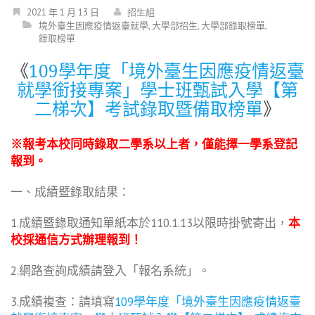
2021 年 1 月 13 日
招生組
境外臺生因應疫情返臺就學
,
大學部招生
,
大學部錄取榜單
,
錄取榜單
《
109學年度「境外臺生因應疫情返臺
就學銜接專案」學士班甄試入學【第
二梯次】考試錄取暨備取榜單
》
※
報考本校同時錄取二學系以上者，僅能擇一學系登記
報到。
一、成績暨錄取結果：
1.成績暨錄取通知單紙本於110.1.13以限時掛號寄出，
本
校採通信方式辦理報到！
2.網路查詢成績請登入「報名系統」。
3.成績複查：請填寫
109學年度「境外臺生因應疫情返臺