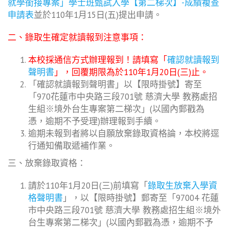
就學銜接專案」學士班甄試入學【第二梯次】-成績複查
申請表
並於110年1月15日(五)提出申請。
二、錄取生確定就讀報到注意事項：
本校採通信方式辦理報到！請填寫「
確認就讀報到
聲明書
」，回覆期限為於110年1月20日(三)止。
「確認就讀報到聲明書」以【限時掛號】寄至
「970花蓮市中央路三段701號 慈濟大學 教務處招
生組※境外台生專案第二梯次」(以國內郵戳為
憑，逾期不予受理)辦理報到手續。
逾期未報到者將以自願放棄錄取資格論，本校將逕
行通知備取遞補作業。
三、放棄錄取資格：
請於110年1月20日(三)前填寫「
錄取生放棄入學資
格聲明書
」，以【限時掛號】郵寄至「97004 花蓮
市中央路三段701號 慈濟大學 教務處招生組※境外
台生專案第二梯次」(以國內郵戳為憑，逾期不予