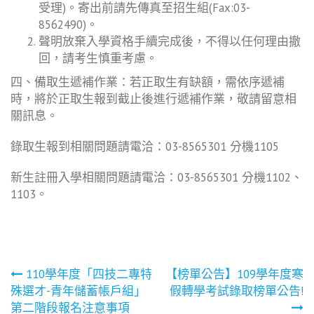
受理)。寄出前請先傳真至招生組(Fax:03-
8562490)。
聲明放棄入學資格手續完成後，不得以任何理由撤
回，請考生慎重考慮。
四、備取生遞補作業：若正取生有缺額，需依序遞補
時，將於正取生報到截止後進行遞補作業，敬請留意相
關訊息。
錄取生報到相關問題請電洽：03-8565301 分機1105
新生註冊入學相關問題請電洽：03-8565301 分機1102、
1103。
文
110學年度「四技二專特
【榜單公告】109學年度寒
殊選才-青年儲蓄帳戶組」
假轉學考試錄取榜單公告!
章
第二階段報名注意事項