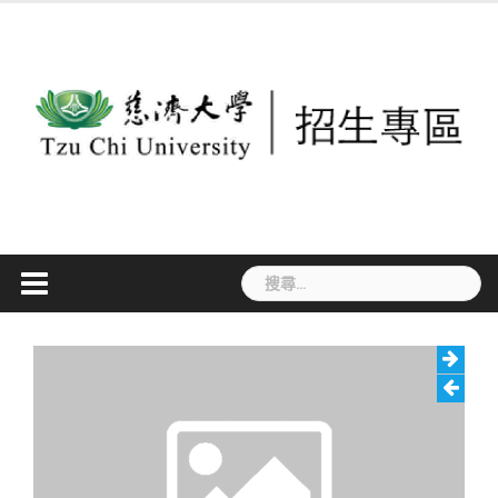
Skip
to
content
搜
尋
關
鍵
字: