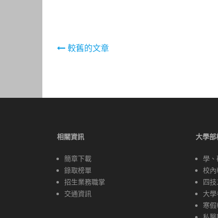
文
較舊的文章
章
導
覽
相關資訊
大學部
簡章下載
學、
錄取榜單
校內
招生業務職掌
四技
交通資訊
大學
寒假
私醫