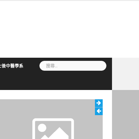
搜
士後中醫學系
尋
關
鍵
字: