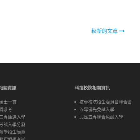
較新的文章
相關資訊
科技校院相關資訊
碩士一貫
技專校院招生委員會聯合會
轉系考
五專優先免試入學
二專甄選入學
北區五專聯合免試入學
考試入學分發
轉學招生簡章
聯招轉學考試