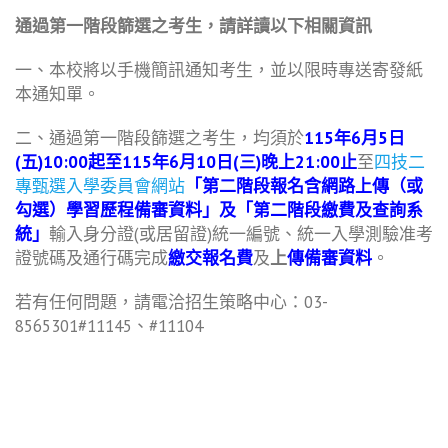
通過第一階段篩選之考生，請詳讀以下相關資訊
一、本校將以手機簡訊通知考生，並以限時專送寄發紙
本通知單。
二、通過第一階段篩選之考生，均須於
115
年
6
月
5
日
(五
)10:00
起至
115
年
6
月
10
日
(三
)
晚上
21:00
止
至
四技二
專甄選入學委員會網站
「第二階段報名含網路上傳（或
勾選）學習歷程備審資料」及「第二階段繳費及查詢系
統」
輸入身分證(或居留證)統一編號、統一入學測驗准考
證號碼及通行碼完成
繳交報名費
及
上
傳備審資料
。
若有任何問題，請電洽招生策略中心：03-
8565301#11145、#11104