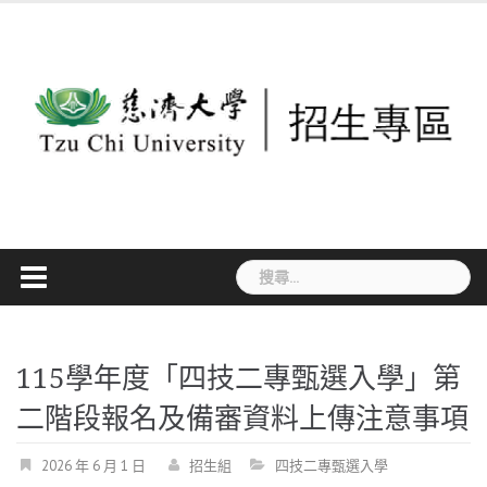
Skip
to
content
搜
尋
關
鍵
115學年度「四技二專甄選入學」第
字:
二階段報名及備審資料上傳注意事項
2026 年 6 月 1 日
招生組
四技二專甄選入學