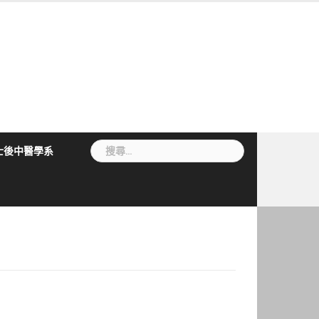
搜
士後中醫學系
尋
關
鍵
字: