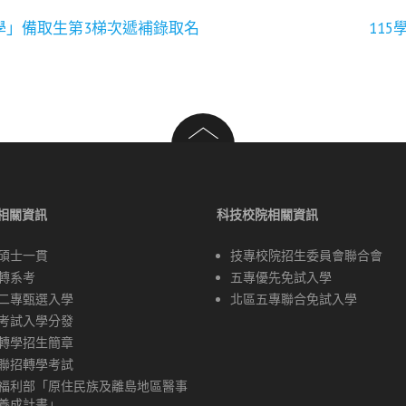
學」備取生第3梯次遞補錄取名
11
相關資訊
科技校院相關資訊
碩士一貫
技專校院招生委員會聯合會
轉系考
五專優先免試入學
二專甄選入學
北區五專聯合免試入學
考試入學分發
轉學招生簡章
聯招轉學考試
福利部「原住民族及離島地區醫事
養成計畫」