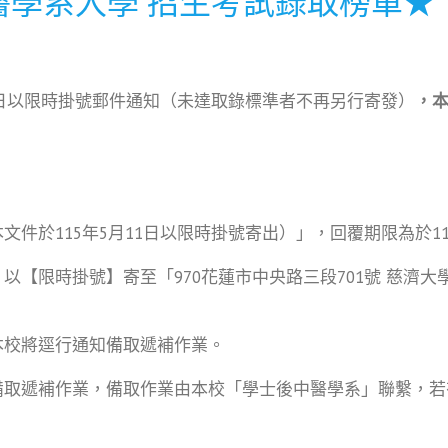
醫學系入學 招生考試錄取榜單★
11日以限時掛號郵件通知（未達取錄標準者不再另行寄發）
，
件於115年5月11日以限時掛號寄出）」，回覆期限為於115
以【限時掛號】寄至「970花蓮市中央路三段701號 慈濟
本校將逕行通知備取遞補作業。
取遞補作業，備取作業由本校「學士後中醫學系」聯繫，若有相關