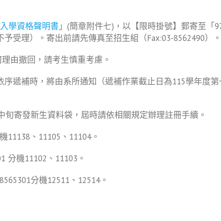
入學資格聲明書
」(簡章附件七)，以【限時掛號】郵寄至「970
理）。寄出前請先傳真至招生組（Fax:03-8562490）
何理由撤回，請考生慎重考慮。
依序遞補時，將由系所通知（遞補作業截止日為115學年度
月中旬寄發新生資料袋，屆時請依相關規定辦理註冊手續。
1138、11105、11104。
分機11102、11103。
301分機12511、12514。