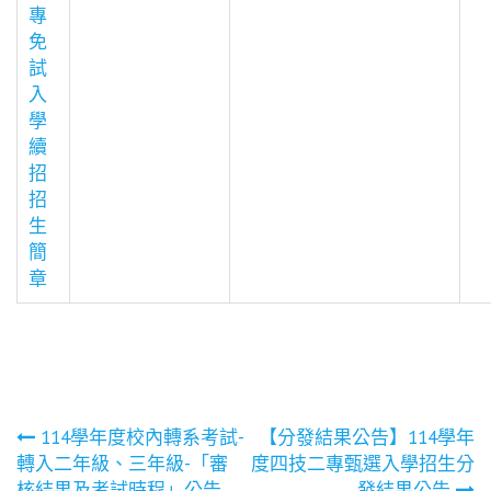
專
免
試
入
學
續
招
招
生
簡
章
文
114學年度校內轉系考試-
【分發結果公告】114學年
轉入二年級、三年級-「審
度四技二專甄選入學招生分
核結果及考試時程」公告
發結果公告