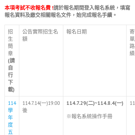
本項考試不收報名費 !
請於報名期間登入報名系統，填寫
報名資料及繳交相關報名文件，始完成報名手續。
招
公告實際招生名
報名日期
寄
生
額
單
簡
路
章
績
(請
自
行
下
載)
114
114.7.14(一)19:00
114.7.29(
二)~114.8.4(一)
11
學
後
※報名系統操作手冊
年
度
五