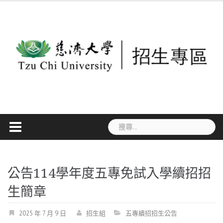
Skip
to
content
搜
尋
關
鍵
公告114學年度五專免試入學續招招
字:
生簡章
2025 年 7 月 9 日
招生組
五專續招招生公告