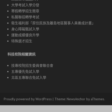
大學考試入學分發
寒假轉學招生簡章
私醫聯招轉學考試
衛生福利部「原住民族及離島地區醫事人員養成計畫」
身心障礙甄試入學
運動成績優良升學
特殊選才招生
科技校院相關資訊
技專校院招生委員會聯合會
五專優先免試入學
北區五專聯合免試入學
Proudly powered by WordPress
|
Theme:
NewsAnchor
by aThemes.