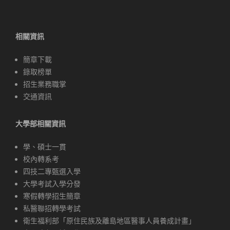
相關資訊
簡章下載
錄取榜單
招生業務職掌
交通資訊
大學部相關資訊
學、碩士一貫
校內轉系考
四技二專甄選入學
大學考試入學分發
寒假轉學招生簡章
私醫聯招轉學考試
衛生福利部「原住民族及離島地區醫事人員養成計畫」