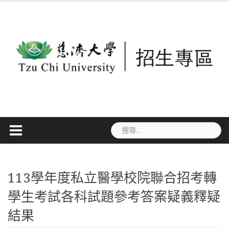
Skip
to
content
搜
尋
關
鍵
113學年度私立醫學校院聯合招考轉
字:
學生考試各科試題參考答案疑義釋疑
結果