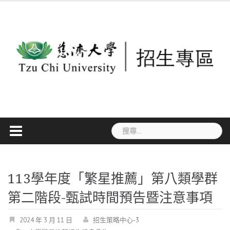
Skip
to
content
搜
尋
關
鍵
113學年度「繁星推薦」第八類學群
字:
第二階段-甄試時間預告暨注意事項
2024 年 3 月 11 日
招生策略中心-3