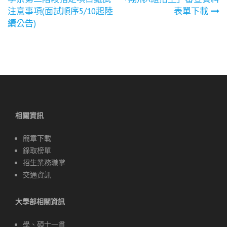
章
注意事項(面試順序5/10起陸
表單下載
續公告)
導
覽
相關資訊
簡章下載
錄取榜單
招生業務職掌
交通資訊
大學部相關資訊
學、碩士一貫