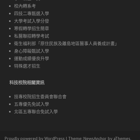
校內轉系考
四技二專甄選入學
大學考試入學分發
寒假轉學招生簡章
私醫聯招轉學考試
衛生福利部「原住民族及離島地區醫事人員養成計畫」
身心障礙甄試入學
運動成績優良升學
特殊選才招生
科技校院相關資訊
技專校院招生委員會聯合會
五專優先免試入學
北區五專聯合免試入學
Proudly powered by WordPress
|
Theme:
NewsAnchor
by aThemes.