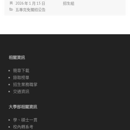
2026 年 1 月 15 日
招生組
五專完免獨招公告
相關資訊
簡章下載
錄取榜單
招生業務職掌
交通資訊
大學部相關資訊
學、碩士一貫
校內轉系考