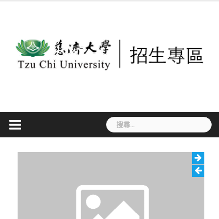
Skip
to
content
搜
尋
關
鍵
字: