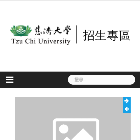
Skip
to
content
搜
尋
關
鍵
字: