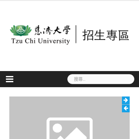
Skip
to
content
搜
尋
關
鍵
字: