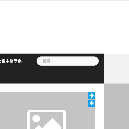
搜
士後中醫學系
尋
關
鍵
字: