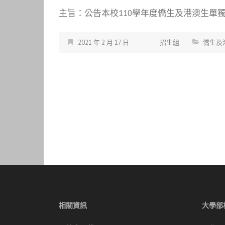
主旨：公告本校110學年度僑生及港澳生單獨招
2021 年 2 月 17 日
招生組
僑生及
文
章
導
覽
相關資訊
大學部