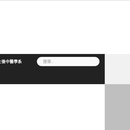
搜
士後中醫學系
尋
關
鍵
字: